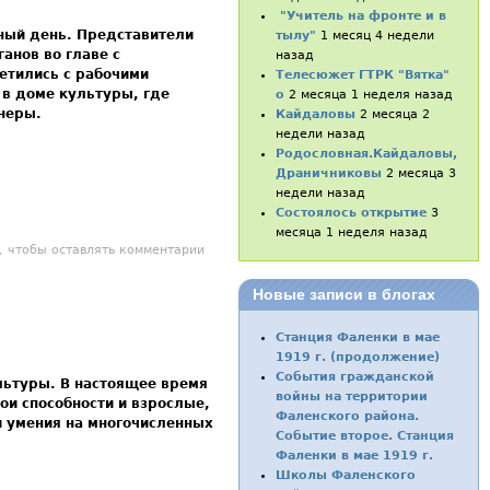
"Учитель на фронте и в
ный день. Представители
тылу"
1 месяц 4 недели
анов во главе с
назад
етились с рабочими
Телесюжет ГТРК "Вятка"
 в доме культуры, где
о
2 месяца 1 неделя назад
неры.
Кайдаловы
2 месяца 2
недели назад
Родословная.Кайдаловы,
Драничниковы
2 месяца 3
недели назад
Состоялось открытие
3
месяца 1 неделя назад
исты, будем жить!
, чтобы оставлять комментарии
Новые записи в блогах
Станция Фаленки в мае
1919 г. (продолжение)
События гражданской
льтуры. В настоящее время
войны на территории
ои способности и взрослые,
Фаленского района.
и умения на многочисленных
Событие второе. Станция
Фаленки в мае 1919 г.
Школы Фаленского