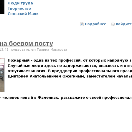
Люди труда
Творчество
Сельский Маяк
Подробнее
о За красиво
Войдите
на боевом посту
 13:43 пользователем
Галина Макарова
Пожарный – одна из тех профессий, от которых напрямую з
Случайные люди здесь не задерживаются, опасность и отв
отпугивает многих. В преддверии профессионального праз
Дмитрием Анатольевичем Ожегиным, заместителем начальн
– человек новый в Фалёнках, расскажите о своей профессионал