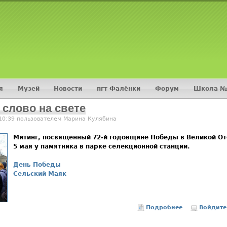
Jump to navigation
я
Музей
Новости
пгт Фалёнки
Форум
Школа №
 слово на свете
 10:39 пользователем
Марина Кулябина
Митинг, посвящённый 72-й годовщине Победы в Великой От
5 мая у памятника в парке селекционной станции.
День Победы
Сельский Маяк
Подробнее
о Мир – это г
Войдите