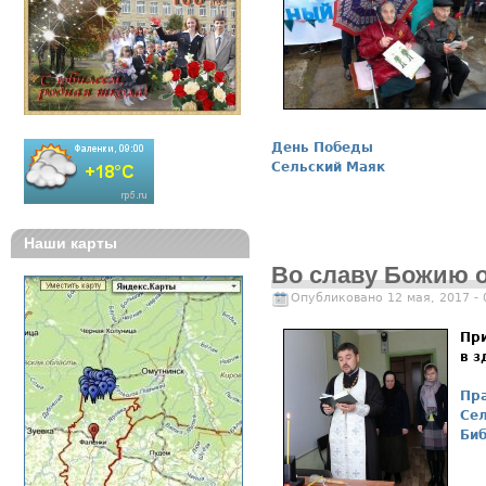
День Победы
Сельский Маяк
Наши карты
Во славу Божию 
Опубликовано 12 мая, 2017 -
При
в з
Пр
Се
Би