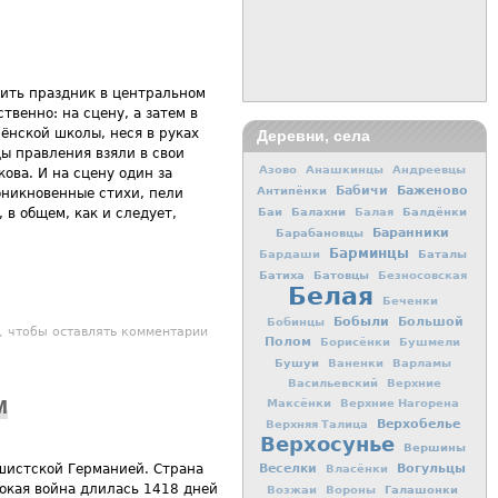
ить праздник в центральном
твенно: на сцену, а затем в
ёнской школы, неся в руках
Деревни, села
ы правления взяли в свои
Азово
Анашкинцы
Андреевцы
ова. И на сцену один за
Баженово
Антипёнки
Бабичи
оникновенные стихи, пели
Баи
Балахни
Балдёнки
Балая
 в общем, как и следует,
Баранники
Барабановцы
Барминцы
Баталы
Бардаши
Батиха
Батовцы
Безносовская
Белая
Беченки
Бобыли
Большой
Бобинцы
е мероприятия 9 Мая в посёлке Фаленки
, чтобы оставлять комментарии
Полом
Борисёнки
Бушмели
Бушуи
Ваненки
Варламы
Васильевский
Верхние
м
Максёнки
Верхние Нагорена
Верхобелье
Верхняя Талица
Верхосунье
Вершины
Вогульцы
Веселки
шистской Германией. Страна
Власёнки
окая война длилась 1418 дней
Галашонки
Возжаи
Вороны