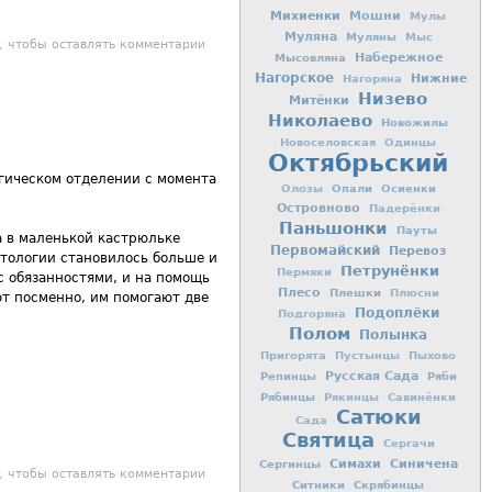
Михиенки
Мошни
Мулы
Муляна
Муляны
Мыс
Божию открылся миссионерский отдел
, чтобы оставлять комментарии
Мысовляна
Набережное
Нагорское
Нижние
Нагоряна
Низево
Митёнки
Николаево
Новожилы
Новоселовская
Одинцы
Октябрьский
гическом отделении с момента
Опали
Осиенки
Олозы
Островново
Падерёнки
Паньшонки
Пауты
а в маленькой кастрюльке
Первомайский
Перевоз
нтологии становилось больше и
Петрунёнки
Пермяки
 с обязанностями, и на помощь
Плесо
Плешки
Плюсни
т посменно, им помогают две
Подоплёки
Подгоряна
Полом
Полынка
Пригорята
Пустынцы
Пыхово
Репинцы
Русская Сада
Ряби
Рябинцы
Рякинцы
Савинёнки
Сатюки
Сада
Святица
Сергачи
Симахи
Синичена
Сергинцы
ала по стечению обстоятельств.
, чтобы оставлять комментарии
Ситники
Скрябинцы