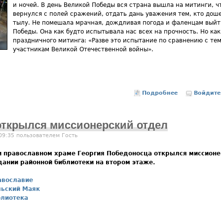
и ночей. В день Великой Победы вся страна вышла на митинги, ч
вернулся с полей сражений, отдать дань уважения тем, кто доше
тылу. Не помешала мрачная, дождливая погода и фаленцам выйт
Победы. Она как будто испытывала нас всех на прочность. Но ка
праздничного митинга: «Разве это испытание по сравнению с те
участникам Великой Отечественной войны».
Подробнее
о Всем миром
Войдите
открылся миссионерский отдел
 09:35 пользователем
Гость
 православном храме Георгия Победоносца открылся миссионе
дании районной библиотеки на втором этаже.
авославие
льский Маяк
блиотека