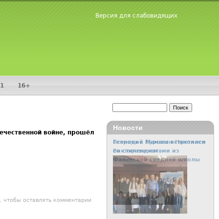
Версия для слабовидящих
1
16+
Поиск
Форма поиска
Новости
ечественной войне, прошёл
Встреча с Буровым Николаем
Викторовичем
лавное слово на свете
, чтобы оставлять комментарии