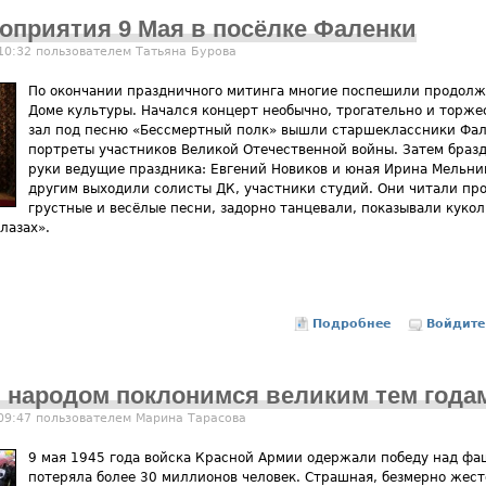
оприятия 9 Мая в посёлке Фаленки
 10:32 пользователем
Татьяна Бурова
По окончании праздничного митинга многие поспешили продолж
Доме культуры. Начался концерт необычно, трогательно и торжес
зал под песню «Бессмертный полк» вышли старшеклассники Фал
портреты участников Великой Отечественной войны. Затем бразд
руки ведущие праздника: Евгений Новиков и юная Ирина Мельник
другим выходили солисты ДК, участники студий. Они читали пр
грустные и весёлые песни, задорно танцевали, показывали кукол,
лазах».
Подробнее
о Праздничны
Войдите
 народом поклонимся великим тем года
 09:47 пользователем
Марина Тарасова
9 мая 1945 года войска Красной Армии одержали победу над фа
потеряла более 30 миллионов человек. Страшная, безмерно жест