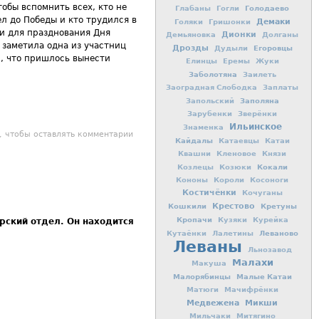
тобы вспомнить всех, кто не
Голодаево
Глабаны
Гогли
л до Победы и кто трудился в
Демаки
Голяки
Гришонки
и для празднования Дня
Дионки
Демьяновка
Долганы
к заметила одна из участниц
Дрозды
Егоровцы
Дудыли
м, что пришлось вынести
Елинцы
Еремы
Жуки
Заболотяна
Заилеть
Заоградная Слободка
Заплаты
Заполяна
Запольский
Зарубенки
Зверёнки
Ильинское
Знаменка
, всем народом поклонимся великим тем годам
, чтобы оставлять комментарии
Кайдалы
Катаевцы
Катаи
Квашни
Кленовое
Князи
Кокали
Козлецы
Козюки
Кононы
Короли
Косоноги
Костичёнки
Кочуганы
Кошкили
Крестово
Кретуны
Кропачи
Кузяки
Курейка
рский отдел. Он находится
Леваново
Кутаёнки
Лалетины
Леваны
Льнозавод
Малахи
Макуша
Малорябинцы
Малые Катаи
Матюги
Мачифрёнки
Медвежена
Микши
Мильчаки
Митягино