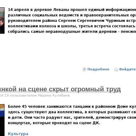
14 апреля в деревне Леваны прошел единый информацион
различных социальных ведомств и правоохранительных орг
руководителем района Сергеем Сергеевичем Чуриным встр
коллективами колхоза и школы, третья встреча состоялась
собрались самые неравнодушные жители деревни – пенсио
Подробнее
о Мы – оптим
Войдите
инкой на сцене скрыт огромный труд
 14:19 пользователем
Марина Кулябина
Более 45 человек занимаются танцами в районном Доме ку
здесь существуют два коллектива, в которых развивают св
и дети. Они часто радуют нас, зрителей, демонстрируя сво
концертах, которые проходят на сцене ДК.
Культура