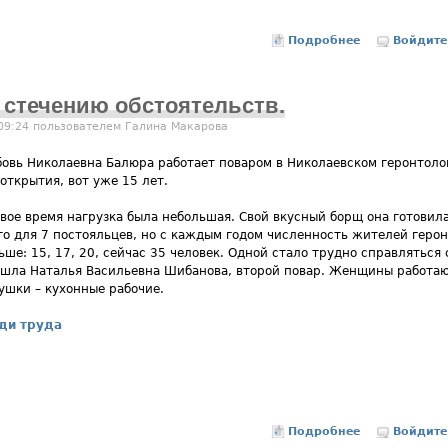
Подробнее
о Во славу 
Войдите
 стечению обстоятельств.
 09:24 пользователем
Галина Макарова
овь Николаевна Балюра работает поваром в Николаевском геронтоло
 открытия, вот уже 15 лет.
вое время нагрузка была небольшая. Свой вкусный борщ она готовил
го для 7 постояльцев, но с каждым годом численность жителей геро
ьше: 15, 17, 20, сейчас 35 человек. Одной стало трудно справляться
шла Наталья Васильевна Шибанова, второй повар. Женщины работаю
ушки – кухонные рабочие.
ди труда
Подробнее
о Поваром ст
Войдите