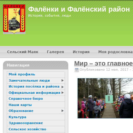
Фалёнки и Фалёнский район
История, события, люди
Сельский Маяк
Галерея
История
Моя родословна
Главное меню
Мир – это главное
Навигация
Опубликовано 12 мая, 2017 -
Мой профиль
Замечательные люди
История посёлка и района
Официальная информация
Справочное бюро
Наши карты
Образование
Культура
Здравоохранение
Сельское хозяйство