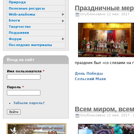
Природа
Праздничные мер
Полезные ресурсы
Опубликовано 12 мая, 2017 -
Web-альбомы
Блоги
Творчество
Подшивки
Форум
Последние материалы
Вход на сайт
праздник был «со слезами на г
Имя пользователя
*
День Победы
Сельский Маяк
Пароль
*
Забыли пароль?
Всем миром, всем
Опубликовано 12 мая, 2017 -