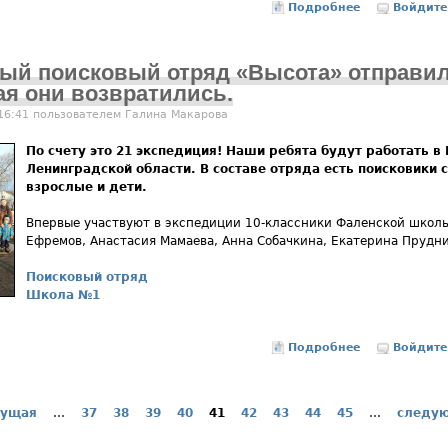
Подробнее
о Пожарные в
Войдите
ный поисковый отряд «Высота» отправил
мая они возвратились.
 16:41 пользователем
Галина Макарова
По счету это 21 экспедиция! Наши ребята будут работать в
Ленинградской области. В составе отряда есть поисковики 
взрослые и дети.
Впервые участвуют в экспедиции 10-классники Фаленской школы
Ефремов, Анастасия Мамаева, Анна Собачкина, Екатерина Прудни
Поисковый отряд
Школа №1
Подробнее
Войдите
о 2
дущая
…
37
38
39
40
41
42
43
44
45
…
следую