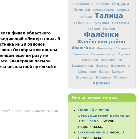
Слобожане
Солдари
Соболи
Соловьи
Сюрны
Суходоевка
Талица
Табани
Турунцы
Тютрюмы
Тебеньки
Ушаки
Усёнки
Фалёнки
оялся финал областного
ъединений «Лидер года». В
Фалёнский район
стника из 28 районов
Филейка
Фокинцы
Чаруши
ченица Октябрьской школы
Чепчаны
Чукша
Черноплевцы
лёнцам ещё ни разу не
Чурленки
Шавырёнки
ь это. Выдержав четыре
Шарапёнки
Шельманы
Швары
ена бесплатной путёвкой в
Шукли
Шешпели
Шоры
Юсово
Шуменцы
Юренцы
Яровые
Новые комментарии
Полный список
ться цели, если очень этого захотеть
, чтобы оставлять комментарии
руководителей района до
1991 года
1 месяц 3
недели назад
Возженников
1 месяц 3
недели назад