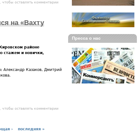
сегда на боевом посту
, чтобы оставлять комментарии
ся на «Вахту
Пресса о нас
 Кировском районе
со стажем и новички,
: Александр Казаков, Дмитрий
кова.
2 апреля, районный поисковый отряд «Высота» отправился на «Вахту
, чтобы оставлять комментарии
памяти-2017», 9 мая они возвратились.
щая ›
последняя »