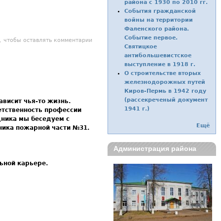
района с 1930 по 2010 гг.
События гражданской
войны на территории
Фаленского района.
Событие первое.
й картинкой на сцене скрыт огромный труд
, чтобы оставлять комментарии
Святицкое
антибольшевистское
выступление в 1918 г.
О строительстве вторых
железнодорожных путей
Киров-Пермь в 1942 году
(рассекреченый документ
ависит чья-то жизнь.
1941 г.)
етственность профессии
дника мы беседуем с
Ещё
ика пожарной части №31.
Администрация района
ьной карьере.