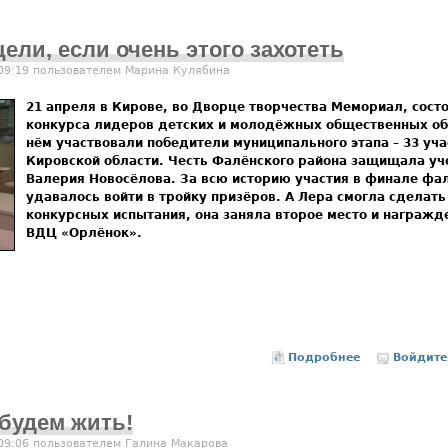
ели, если очень этого захотеть
 09:19 пользователем
Марина Кулябина
21 апреля в Кирове, во Дворце творчества Мемориал, сост
конкурса лидеров детских и молодёжных общественных об
нём участвовали победители муниципального этапа – 33 уча
Кировской области. Честь Фалёнского района защищала у
Валерия Новосёлова. За всю историю участия в финале фа
удавалось войти в тройку призёров. А Лера смогла сделат
конкурсных испытания, она заняла второе место и награжд
ВДЦ «Орлёнок».
Подробнее
о Можно доби
Войдите
будем жить!
 09:06 пользователем
Галина Макарова