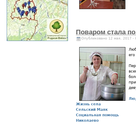
Поваром стала по
Опубликовано 12 мая, 2017 -
Люб
его
Пер
все
бол
при
дев
Лю
Жизнь села
Сельский Маяк
Социальная помощь
Николаево