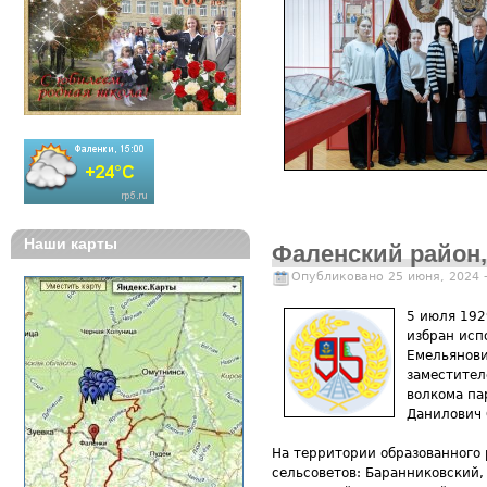
Наши карты
Фаленский район, 
Опубликовано 25 июня, 2024 
5 июля 192
избран исп
Емельянови
заместител
волкома па
Данилович 
На территории образованного 
сельсоветов: Баранниковский