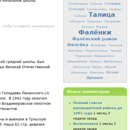
ля начальной школы.
Слобожане
Солдари
Соболи
Соловьи
Сюрны
Суходоевка
Талица
Табани
Турунцы
Тютрюмы
Тебеньки
лентин Васильевич
, чтобы оставлять комментарии
Ушаки
Усёнки
Фалёнки
Фалёнский район
Филейка
Фокинцы
Чаруши
Чепчаны
Чукша
Черноплевцы
Чурленки
Шавырёнки
Шарапёнки
Шельманы
Швары
кой средней школы. Был
Шукли
ных Великой Отечественной
Шешпели
Шоры
Юсово
Шуменцы
Юренцы
Яровые
Новые комментарии
 Голодаево Ленинского с/с
оле. В 1942 году окончил
Полный список
о Владимировское пехотное
руководителей района до
тенантов.
1991 года
1 месяц 3
недели назад
ны и выехали в Тульскую
Возженников
1 месяц 3
. Наша 62 стр. дивизия
недели назад