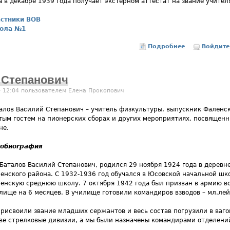
а в декабре 1939 года получает экстерном аттестат на звание учите
стники ВОВ
ола №1
Подробнее
о Булатов Ва
Войдите
 Степанович
- 12:04 пользователем
Елена Прокопович
алов Василий Степанович – учитель физкультуры, выпускник Фаленс
тым гостем на пионерских сборах и других мероприятиях, посвящен
не.
тобиография
 Баталов Василий Степанович, родился 29 ноября 1924 года в деревне
енского района. С 1932-1936 год обучался в Юсовской начальной шк
енскую среднюю школу. 7 октября 1942 года был призван в армию в
лище на 6 месяцев. В училище готовили командиров взводов – мл.лей
присвоили звание младших сержантов и весь состав погрузили в ваго
ве стрелковые дивизии, а мы были назначены командирами отделений