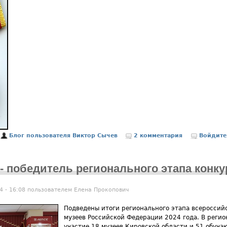
О строительстве вторых железнодорожных путей Киров-Пермь в 1942
Блог пользователя Виктор Сычев
2 комментария
Войдите
- победитель регионального этапа конк
4 - 16:08 пользователем
Елена Прокопович
Подведены итоги регионального этапа всероссий
музеев Российской Федерации 2024 года. В реги
участие 18 музеев Кировской области и 51 обуча