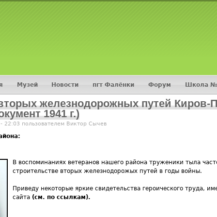
Jump to navigation
я
Музей
Новости
пгт Фалёнки
Форум
Школа №
вторых железнодорожных путей Киров-П
кумент 1941 г.)
 - 22:03 пользователем
Виктор Сычев
района:
В воспоминаниях ветеранов нашего района труженики тыла част
строительстве вторых железнодорожых путей в годы войны.
Приведу некоторые
яркие свидетельства героического труда, и
сайта
(см. по ссылкам).