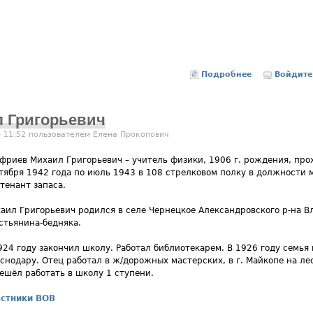
Подробнее
о Баталов Ва
Войдите
 Григорьевич
- 11:52 пользователем
Елена Прокопович
фриев Михаил Григорьевич – учитель физики, 1906 г. рождения, про
тября 1942 года по июль 1943 в 108 стрелковом полку в должности 
тенант запаса.
аил Григорьевич родился в селе Чернецкое Александровского р-на В
стьянина-бедняка.
924 году закончил школу. Работал библиотекарем. В 1926 году семья
снодару. Отец работал в ж/дорожных мастерских, в г. Майкопе на л
ешёл работать в школу 1 ступени.
стники ВОВ