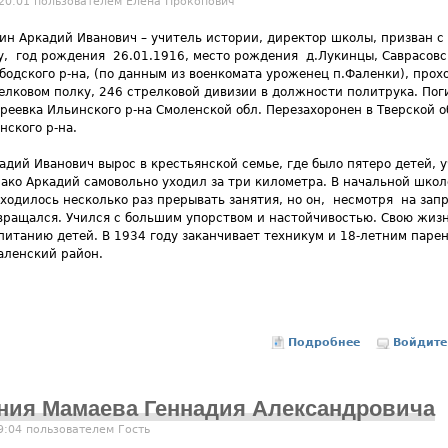
 20:01 пользователем
Елена Прокопович
ин Аркадий Иванович – учитель истории, директор школы, призван с
у, год рождения 26.01.1916, место рождения д.Лукинцы, Саврасовск
бодского р-на, (по данным из военкомата уроженец п.Фаленки), про
елковом полку, 246 стрелковой дивизии в должности политрука. Погиб
реевка Ильинского р-на Смоленской обл. Перезахоронен в Тверской об
нского р-на.
адий Иванович вырос в крестьянской семье, где было пятеро детей, 
ако Аркадий самовольно уходил за три километра. В начальной школ
ходилось несколько раз прерывать занятия, но он, несмотря на запр
вращался. Учился с большим упорством и настойчивостью. Свою жиз
питанию детей. В 1934 году заканчивает техникум и 18-летним паре
аленский район.
Подробнее
о Лукин Арк
Войдите
ения Мамаева Геннадия Александровича
19:04 пользователем
Гость