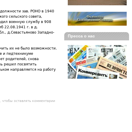
 должности зав. РОНО в 1940
ого сельского совета,
ходил военную службу в 908
 22.08.1941 г. в д.
л., д.Севастьяново Западно-
Пресса о нас
учить их не было возможности.
е и педтехникуме
ет родителей, снова
нь решил посвятить
ньком направляется на работу
адий Иванович
, чтобы оставлять комментарии