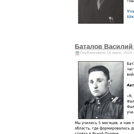
год
Уча
Шк
Баталов Василий
Опубликовано 10 июня, 2024 
Бат
час
вой
Ав
«Я,
Фал
Фал
учи
Мы учились 5 месяцев, и нам 
область, где формировались д
стояла в Ясной Поляне.