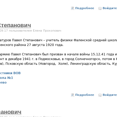
Подробнее
о Ануфриев 
Войдите
Степанович
 09:17 пользователем
Елена Прокопович
атуров Павел Степанович – учитель физики Фаленской средней школы
енского района 27 августа 1920 года.
рмию Павел Степанович был призван в начале войны 15.12.41 года и
нт в декабре 1941 г. в Подмосковье, в город Солнечногорск, потом в
в), Псковскую область (Новгород, Холм), Ленинградскую область, Ку
стники ВОВ
ола №1
зево
Подробнее
о Абатуров П
Войдите
ванович