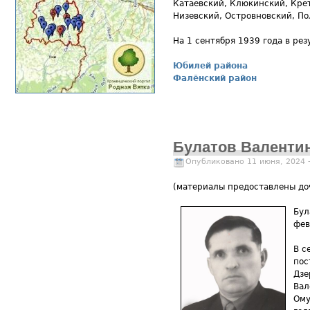
Катаевский, Клюкинский, Кре
Низевский, Островновский, П
На 1 сентября 1939 года в ре
Юбилей района
Фалёнский район
Булатов Валенти
Опубликовано 11 июня, 2024 
(материалы предоставлены до
Бул
фев
В с
пос
Дзе
Вал
Ому