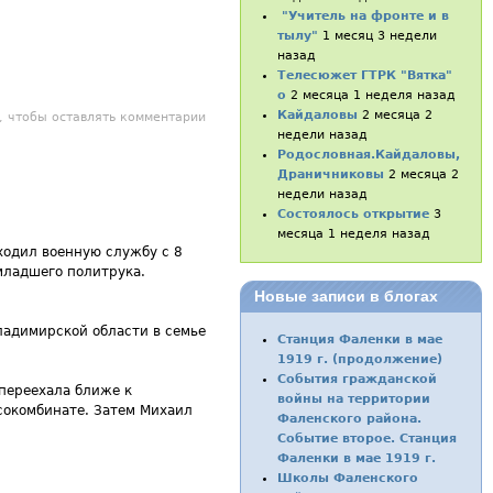
"Учитель на фронте и в
тылу"
1 месяц 3 недели
назад
Телесюжет ГТРК "Вятка"
о
2 месяца 1 неделя назад
Кайдаловы
2 месяца 2
силий Степанович
, чтобы оставлять комментарии
недели назад
Родословная.Кайдаловы,
Драничниковы
2 месяца 2
недели назад
Состоялось открытие
3
месяца 1 неделя назад
ходил военную службу с 8
младшего политрука.
Новые записи в блогах
ладимирской области в семье
Станция Фаленки в мае
1919 г. (продолжение)
События гражданской
 переехала ближе к
войны на территории
есокомбинате. Затем Михаил
Фаленского района.
Событие второе. Станция
Фаленки в мае 1919 г.
Школы Фаленского