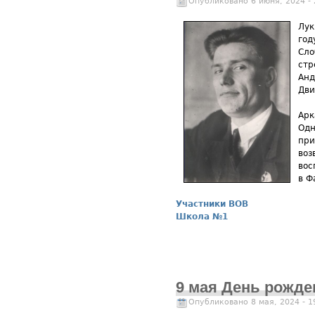
Опубликовано 6 июня, 2024 -
Лук
год
Сло
стр
Анд
Дви
Арк
Одн
при
воз
вос
в Ф
Участники ВОВ
Школа №1
9 мая День рожд
Опубликовано 8 мая, 2024 - 