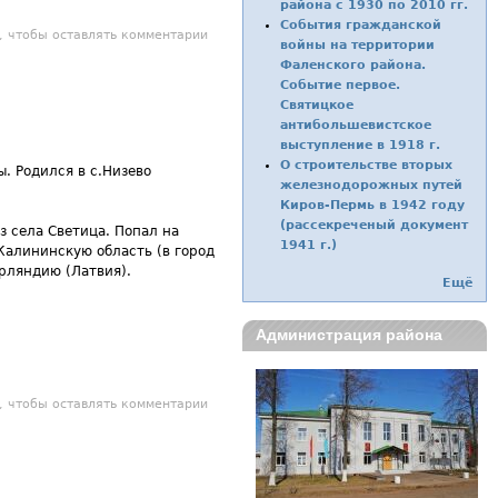
района с 1930 по 2010 гг.
События гражданской
Михаил Григорьевич
, чтобы оставлять комментарии
войны на территории
Фаленского района.
Событие первое.
Святицкое
антибольшевистское
выступление в 1918 г.
О строительстве вторых
. Родился в с.Низево
железнодорожных путей
Киров-Пермь в 1942 году
(рассекреченый документ
з села Светица. Попал на
1941 г.)
 Калининскую область (в город
рляндию (Латвия).
Ещё
Администрация района
авел Степанович
, чтобы оставлять комментарии