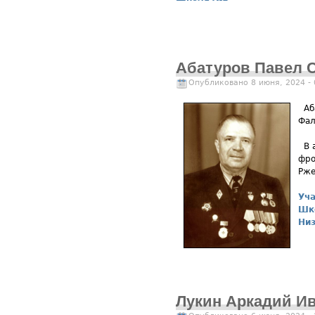
Абатуров Павел 
Опубликовано 8 июня, 2024 -
Аб
Фал
В а
фро
Рже
Уча
Шк
Ни
Лукин Аркадий И