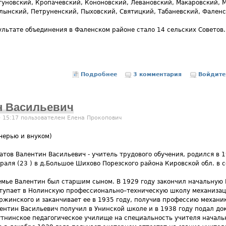
туновский, Кропачевский, Кононовский, Левановский, Макаровский, 
олынский, Петруненский, Пыховский, Святицкий, Табаневский, Фален
зультате объединения в Фаленском районе стало 14 сельских Советов.
Подробнее
о Фаленский район, 95 лет на ка
3 комментария
Войдите
н Васильевич
- 15:17 пользователем
Елена Прокопович
черью и внуком)
атов Валентин Васильевич - учитель трудового обучения, родился в 
раля (23 ) в д.Большое Шихово Порезского района Кировской обл. в с
емье Валентин был старшим сыном. В 1929 году закончил начальную 
тупает в Нолинскую профессионально–техническую школу механизаци
ржинского и заканчивает ее в 1935 году, получив профессию механи
ентин Васильевич получил в Унинской школе и в 1938 году подал до
тнинское педагогическое училище на специальность учителя начальн