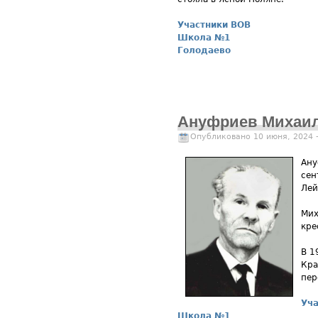
Участники ВОВ
Школа №1
Голодаево
Ануфриев Михаил
Опубликовано 10 июня, 2024 
Ану
сен
Лей
Мих
кре
В 1
Кра
пер
Уча
Школа №1