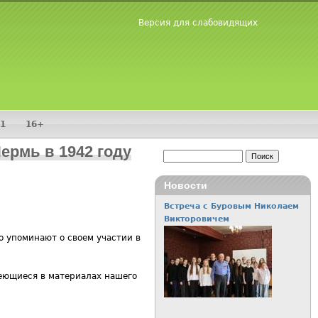
Версия для слабовидящих
1
16+
ермь в 1942 году
Поиск
Форма поиска
Новости
Встреча с Буровым Николаем
Викторовичем
о упоминают о своем участии в
меющиеся в материалах нашего