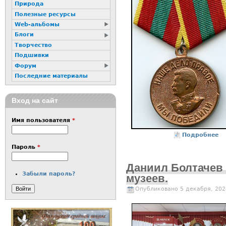
Природа
Полезные ресурсы
Web-альбомы
Блоги
Творчество
Подшивки
Форум
Последние материалы
Вход на сайт
Имя пользователя
*
Подробнее
о 
Пароль
*
Даниил Болтачев 
Забыли пароль?
музеев.
Опубликовано 5 декабря, 202