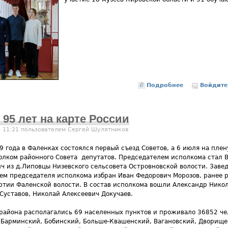
Подробнее
Войдите
о Дан
95 лет на карте России
- 11:21 пользователем
Сергей Шулятников
9 года в Фаленках состоялся первый съезд Советов, а 6 июля на пле
олком районного Совета депутатов. Председателем исполкома стал 
ч из д.Липовцы Низевского сельсовета Островновской волости. Зав
ем председателя исполкома избран Иван Федорович Морозов, ранее 
ртии Фаленской волости. В состав исполкома вошли Александр Ник
Суставов, Николай Алексеевич Докучаев.
района располагались 69 населенных пунктов и проживало 36852 чел
, Барминский, Бобинский, Больше-Квашенский, Вагановский, Дворище