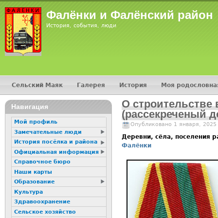
Фалёнки и Фалёнский район
История, события, люди
Сельский Маяк
Галерея
История
Моя родословна
Главное меню
О строительстве 
Навигация
(рассекреченый до
Мой профиль
Опубликовано 1 января, 2025
Замечательные люди
Деревни, сёла, поселения 
История посёлка и района
Фалёнки
Официальная информация
Справочное бюро
Наши карты
Образование
Культура
Здравоохранение
Сельское хозяйство