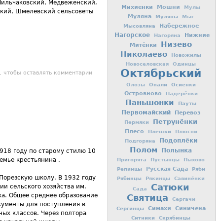
Мильчаковский, Медвеженский,
Михиенки
Мошни
Мулы
ский, Шмелевский сельсоветы
Муляна
Муляны
Мыс
Мысовляна
Набережное
Нагорское
Нижние
Нагоряна
Низево
Митёнки
Николаево
Новожилы
Новоселовская
Одинцы
Октябрьский
рте России
, чтобы оставлять комментарии
Опали
Осиенки
Олозы
Островново
Падерёнки
Паньшонки
Пауты
Первомайский
Перевоз
Петрунёнки
Пермяки
Плесо
Плешки
Плюсни
Подоплёки
Подгоряна
Полом
Полынка
1918 году по старому стилю 10
емье крестьянина .
Пригорята
Пустынцы
Пыхово
Репинцы
Русская Сада
Ряби
Порезскую школу. В 1932 году
Рябинцы
Рякинцы
Савинёнки
Сатюки
и сельского хозяйства им.
Сада
ка. Общее среднее образование
Святица
Сергачи
кументы для поступления в
Симахи
Синичена
Сергинцы
ых классов. Через полтора
Ситники
Скрябинцы