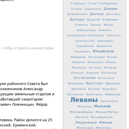
Голодаево
Глабаны
Гогли
Демаки
Голяки
Гришонки
Дионки
Демьяновка
Долганы
Дрозды
Егоровцы
Дудыли
Елинцы
Еремы
Жуки
Заболотяна
Заилеть
Заоградная Слободка
Заплаты
Заполяна
Запольский
Зарубенки
Зверёнки
иил Болтачев - победитель регионального этапа конкурса школьных
, чтобы оставлять комментарии
Ильинское
Знаменка
музеев.
Кайдалы
Катаевцы
Катаи
Квашни
Кленовое
Князи
Кокали
Козлецы
Козюки
Кононы
Короли
Косоноги
Костичёнки
Кочуганы
Кошкили
Крестово
Кретуны
нуме районного Совета был
Кропачи
Возженников Александр
Кузяки
Курейка
едующим земельным отделом и
Леваново
Кутаёнки
Лалетины
Леваны
работавший секретарем
Льнозавод
олаевич Ложеницын, Фёдор
Малахи
Макуша
Малорябинцы
Малые Катаи
Матюги
Мачифрёнки
овека. Район делился на 25
Медвежена
Микши
нский, Ереминский,
Мильчаки
Митягино