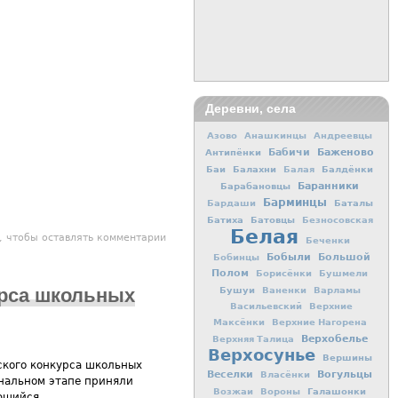
Деревни, села
Азово
Анашкинцы
Андреевцы
Баженово
Антипёнки
Бабичи
Баи
Балахни
Балдёнки
Балая
Баранники
Барабановцы
Барминцы
Баталы
Бардаши
Батиха
Батовцы
Безносовская
Белая
 году (рассекреченый документ 1941 г.)
, чтобы оставлять комментарии
Беченки
Бобыли
Большой
Бобинцы
Полом
Борисёнки
Бушмели
Бушуи
урса школьных
Ваненки
Варламы
Васильевский
Верхние
Максёнки
Верхние Нагорена
Верхобелье
Верхняя Талица
Верхосунье
Вершины
ского конкурса школьных
Вогульцы
Веселки
Власёнки
ональном этапе приняли
Галашонки
Возжаи
Вороны
ющийся.